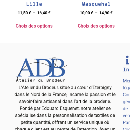
Lille
Wasquehal
11,50
€
–
16,40
€
10,00
€
–
14,90
€
Choix des options
Choix des options
In
Men
L’Atelier du Brodeur, situé au cœur d’Éterpigny
lég
dans le Nord de la France, incarne la passion et le
Con
savoir-faire artisanal dans l’art de la broderie.
gén
Fondé par Edouard Esquenet, notre atelier se
de
spécialise dans la personnalisation de textiles de
ven
petite quantité, offrant un service unique où
Par
chaque client est au centre de l’attention. Avec un
Coo