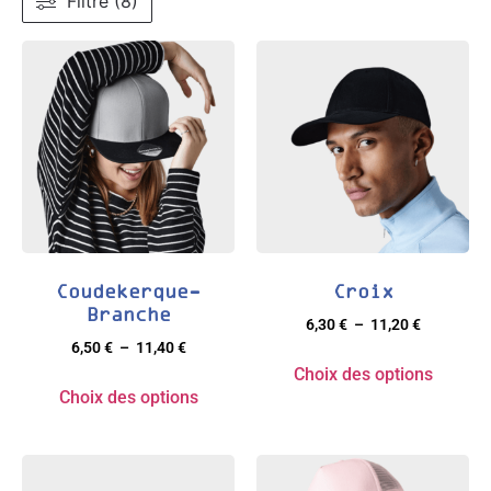
Filtré (8)
Coudekerque-
Croix
Branche
6,30
€
–
11,20
€
6,50
€
–
11,40
€
Choix des options
Choix des options