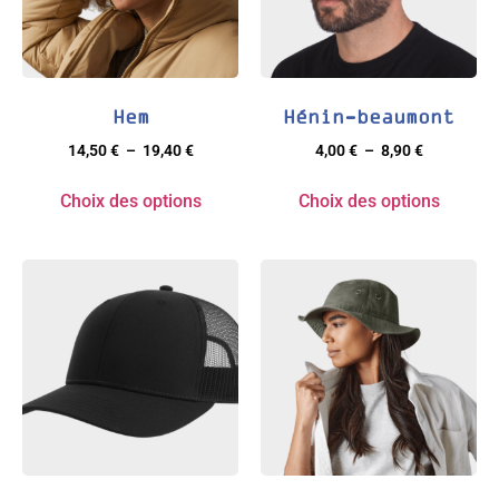
Hem
Hénin-beaumont
14,50
€
–
19,40
€
4,00
€
–
8,90
€
Choix des options
Choix des options