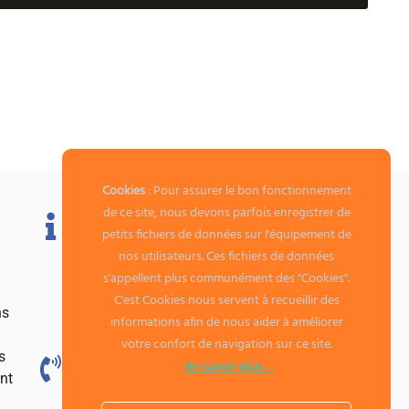
Cookies
: Pour assurer le bon fonctionnement
de ce site, nous devons parfois enregistrer de
Information
petits fichiers de données sur l'équipement de
nos utilisateurs. Ces fichiers de données
Mentions légales
s'appellent plus communément des "Cookies".
Conditions générales de ventes
C'est Cookies nous servent à recueillir des
Paramètres Cookie
ns
informations afin de nous aider à améliorer
Gestion de mes données
votre confort de navigation sur ce site.
s
En savoir plus
Téléphone
nt
03 21 73 72 99