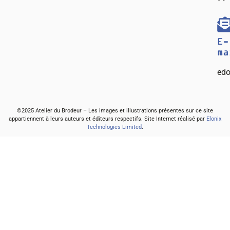
E-
ma
edo
©2025 Atelier du Brodeur – Les images et illustrations présentes sur ce site
appartiennent à leurs auteurs et éditeurs respectifs. Site Internet réalisé par
Elonix
Technologies Limited
.