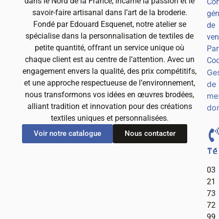
dans le Nord de la France, incarne la passion et le
Con
savoir-faire artisanal dans l’art de la broderie.
gén
Fondé par Edouard Esquenet, notre atelier se
de
spécialise dans la personnalisation de textiles de
ven
petite quantité, offrant un service unique où
Par
chaque client est au centre de l’attention. Avec un
Coo
engagement envers la qualité, des prix compétitifs,
Ges
et une approche respectueuse de l’environnement,
de
nous transformons vos idées en œuvres brodées,
me
alliant tradition et innovation pour des créations
do
textiles uniques et personnalisées.
Voir notre catalogue
Nous contacter
Té
03
21
73
72
99