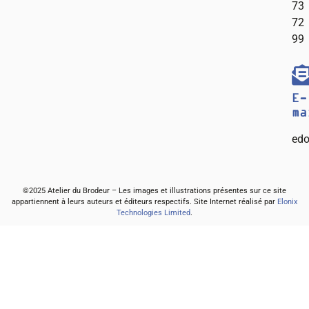
73
72
99
E-
ma
edo
©2025 Atelier du Brodeur – Les images et illustrations présentes sur ce site
appartiennent à leurs auteurs et éditeurs respectifs. Site Internet réalisé par
Elonix
Technologies Limited
.