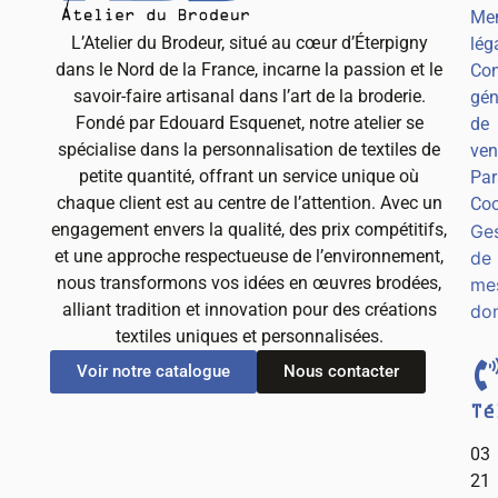
Men
L’Atelier du Brodeur, situé au cœur d’Éterpigny
lég
dans le Nord de la France, incarne la passion et le
Con
savoir-faire artisanal dans l’art de la broderie.
gén
Fondé par Edouard Esquenet, notre atelier se
de
spécialise dans la personnalisation de textiles de
ven
petite quantité, offrant un service unique où
Par
chaque client est au centre de l’attention. Avec un
Coo
engagement envers la qualité, des prix compétitifs,
Ges
et une approche respectueuse de l’environnement,
de
nous transformons vos idées en œuvres brodées,
me
alliant tradition et innovation pour des créations
do
textiles uniques et personnalisées.
Voir notre catalogue
Nous contacter
Té
03
21