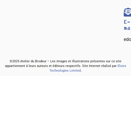
E-
ma
edo
©2025 Atelier du Brodeur – Les images et illustrations présentes sur ce site
appartiennent à leurs auteurs et éditeurs respectifs. Site Internet réalisé par
Elonix
Technologies Limited
.