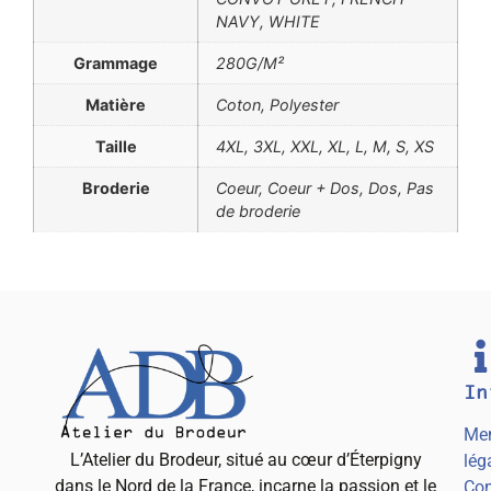
NAVY, WHITE
Grammage
280G/M²
Matière
Coton, Polyester
Taille
4XL, 3XL, XXL, XL, L, M, S, XS
Broderie
Coeur, Coeur + Dos, Dos, Pas
de broderie
In
Men
L’Atelier du Brodeur, situé au cœur d’Éterpigny
lég
dans le Nord de la France, incarne la passion et le
Con